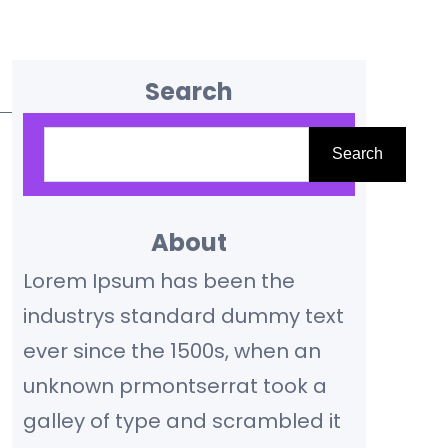
Search
S
Search
e
a
r
About
c
Lorem Ipsum has been the
h
industrys standard dummy text
ever since the 1500s, when an
unknown prmontserrat took a
galley of type and scrambled it