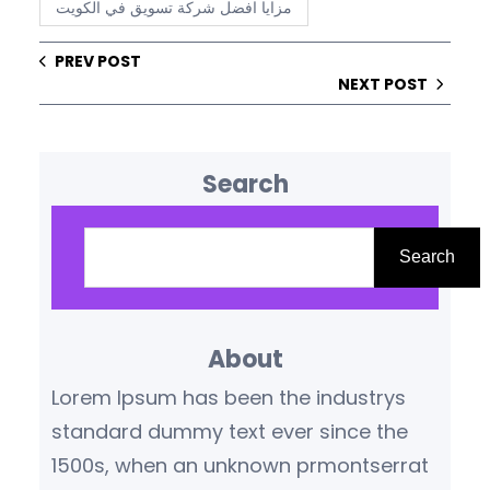
مزايا افضل شركة تسويق في الكويت
PREV POST
NEXT POST
Search
S
e
Search
a
r
About
c
h
Lorem Ipsum has been the industrys
standard dummy text ever since the
1500s, when an unknown prmontserrat