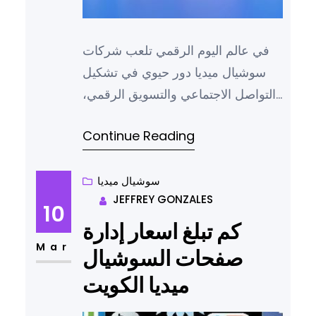
في عالم اليوم الرقمي تلعب شركات
سوشيال ميديا دور حيوي في تشكيل
التواصل الاجتماعي والتسويق الرقمي،
ومن بين هذه الشركات تبرز ماجيك
Continue Reading
ديجيتال بفضل ابتكاراتها المتقدمة
وحلولها الاستراتيجية في تطوير حملات
تسويقية فعالة على منصات التواصل
سوشيال ميديا
JEFFREY GONZALES
الاجتماعي، وتقدم الشركة أدوات
10
وتقنيات تساعد الأعمال على الوصول
كم تبلغ اسعار إدارة
إلى الجمهور المستهدف بطرق مبتكرة
Mar
صفحات السوشيال
وفعالة. تعرف على أبرز شركة…
ميديا الكويت