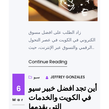
زاد الطلب على افضل مسوق
الكتروني في الكويت في عصر التحول
الرقمي والتسوق عبر الإنترنت، حيث
أصبحت الشركات بحاجة ماسة إلى
Continue Reading
تبني استراتيجيات تسويقية مبتكرة
وفعالة لتعزيز وجودها الرقمي وزيادة
مبيعاتها، وفي الكويت، تبرز شركة
JEFFREY GONZALES
سيو
ماجيك ديجيتال كإحدى الشركات الرائدة
أين تجد افضل خبير سيو
6
في مجال البرمجة والتسويق الرقمي،
في الكويت والخدمات
حيث تقدم حلول شاملة ومتكاملة
Mar
التي يقدمها
تساعد الشركات على تحقيق أهدافها،…