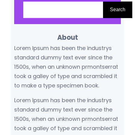
ولضمان حصولك على موقع يتناسب مع
e
Search
احتياجاتك ويواكب التطورات…
a
r
About
c
h
Lorem Ipsum has been the industrys
standard dummy text ever since the
1500s, when an unknown prmontserrat
took a galley of type and scrambled it
to make a type specimen book.
Lorem Ipsum has been the industrys
standard dummy text ever since the
1500s, when an unknown prmontserrat
took a galley of type and scrambled it