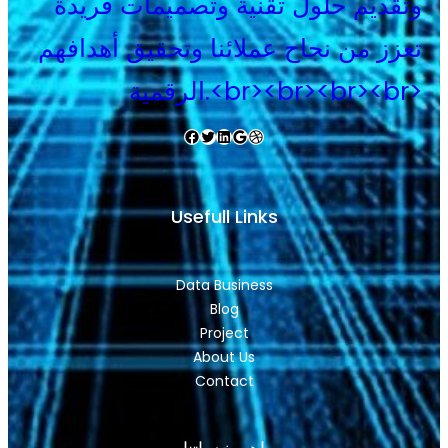
وتقديم حلول تقنية وتصميمات فريدة
تعزز من نجاح عملائنا وتحقيق أهدافهم
الرقمية.<br><br><br><br>
Facebook
Twitter
LinkedIn
Google
Dribbble
Usefull Links
Data Business
Blog
Project
About Us
Contact