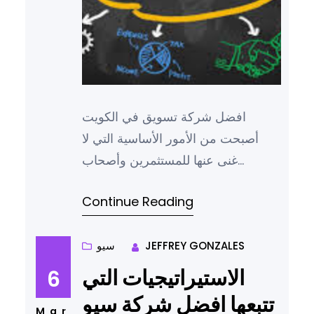
افضل شركة تسويق في الكويت
أصبحت من الأمور الأساسية التي لا
غنى عنها للمستثمرين وأصحاب
الأعمال، حيث يتم الاعتماد عليها في
Continue Reading
مجال التسويق الرقمي لتحقيق النجاح
والنمو في بيئة الأعمال التنافسية، ومن
بين الشركات الرائدة في هذا المجال
JEFFREY GONZALES
سيو
في الكويت تبرز ماجيك ديجيتال
الاستيراتيجيات التي
6
للبرمجة والتسويق الرقمي كواحدة من
تتبعها افضل شركة سيو
الأسماء الموثوقة التي تقدم حلول
Mar