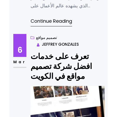
الذي يشهده عالم الأعمال على
الإنترنت، وزاد الطلب على خدمات
Continue Reading
تحسين محركات البحث التي أصبحت
تعد من العوامل الأساسية التي تحدد
نجاح الشركات في جذب العملاء وزيادة
تصميم مواقع
JEFFREY GONZALES
الظهور، ومن بين البلدان التي تشهد نمو
6
ملحوظ في ذلك المجال، تبرز الكويت
تعرف على خدمات
كمركز مهم…
Mar
افضل شركة تصميم
مواقع في الكويت