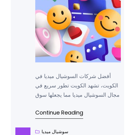
أفضل شركات السوشيال ميديا في
الكويت، تشهد الكويت تطور سريع في
مجال السوشيال ميديا مما يجعلها سوق
جاذب للشركات الرائدة في هذا
Continue Reading
المجال، ومن بين هذه الشركات تبرز
ماجيك ديجيتال التي تميزت بابتكاراتها
وقدرتها على تقديم حلول تسويقية
سوشيال ميديا