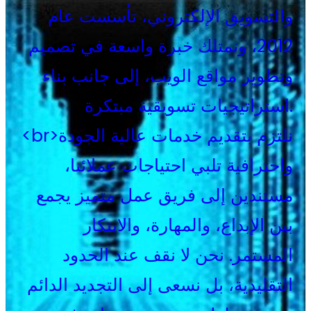
والتسويق الإلكتروني، تأسست عام
2012، ونمتلك خبرة واسعة في تصميم
وتطوير مواقع الويب، إلى جانب بناء
استراتيجيات تسويقية مبتكرة.
<br>نلتزم بتقديم خدمات عالية الجودة
واحترافية تلبي احتياجات عملائنا،
مستندين إلى فريق عمل متميز يجمع
بين الإبداع، والمهارة، والابتكار
المستمر. نحن لا نقف عند الحدود
التقليدية، بل نسعى إلى التجديد الدائم