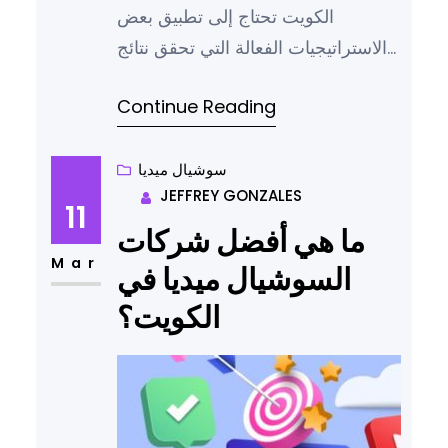
الكويت تحتاج إلى تطبيق بعض
الاستراتيجيات الفعالة التي تحقق نتائج
إيجابية خلال فترة قصيرة من الوقت،
Continue Reading
خاصة وأن في الوقت الحالي أصبحت
وسائل التواصل الاجتماعي لا غنى عنها
كأداة من أدوات التسويق، مع تزايد
سوشيال ميديا
JEFFREY GONZALES
استخدام منصات مثل إنستجرام، تويتر،
11
وفيسبوك من قبل الأفراد والشركات
ما هي أفضل شركات
على حد سواء، وبالتالي أصبح من…
Mar
السوشيال ميديا في
الكويت؟