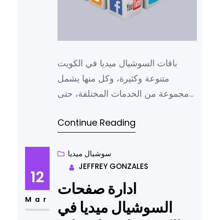
باقات السوشيال ميديا في الكويت
متنوعة وكثيرة، وكل منها يشمل
مجموعة من الخدمات المختلفة، حتى
يستطيع كل عميل أن يختار ما يناسبه
Continue Reading
بما يتوافق مع أهدافه سواء كانت
صغيرة أو كبيرة، خاصة وأن في عصرنا
الحالي أصبحت السوشيال ميديا جزءًا لا
سوشيال ميديا
JEFFREY GONZALES
يتجزأ من استراتيجيات التسويق
12
الناجحة، وتلك الباقات توفر حلول
ادارة صفحات
متكاملة تساعد الشركات على تعزيز…
Mar
السوشيال ميديا في