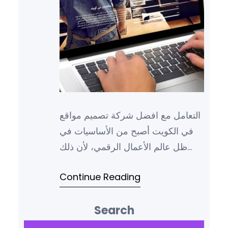
التعامل مع افضل شركة تصميم مواقع
في الكويت أصبح من الأساسيات في
ظل عالم الأعمال الرقمي، لأن ذلك
يعتبر عنصر أساسي في نجاح أي
Continue Reading
شركة، خاصة وأن الموقع الإلكتروني لا
يعد فقط واجهتك أمام العملاء
Search
المحتملين، بل أنه يعكس احترافية
شركتك ويعزز من سمعتها في السوق،
S