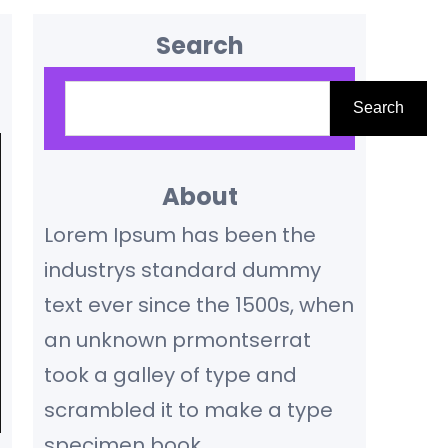
Search
S
Search
e
a
r
About
c
Lorem Ipsum has been the
h
industrys standard dummy
text ever since the 1500s, when
an unknown prmontserrat
took a galley of type and
scrambled it to make a type
specimen book.