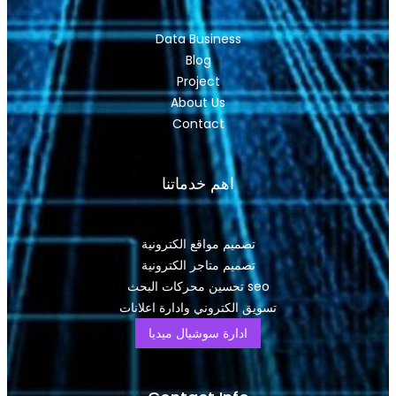
Data Business
Blog
Project
About Us
Contact
اهم خدماتنا
تصميم مواقع الكترونية
تصميم متاجر الكترونية
تحسين محركات البحث seo
تسويق الكتروني وادارة اعلانات
ادارة سوشيال ميديا