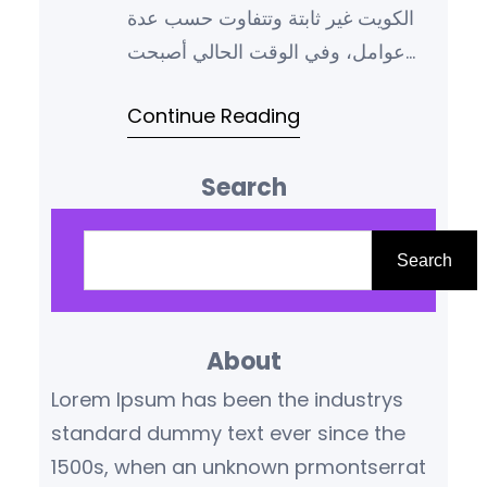
الكويت غير ثابتة وتتفاوت حسب عدة
عوامل، وفي الوقت الحالي أصبحت
إدارة صفحات السوشيال ميديا ضرورة
Continue Reading
ملحة لكل الشركات والعلامات التجارية
التي تسعى لتعزيز حضورها على
Search
الإنترنت، وهنا تظهر أهمية اختيار
الشركة المناسبة التي تمتلك الخبرة
S
الكافية والتقنيات الحديثة لإدارة
e
Search
حساباتك على منصات التواصل
a
الاجتماعي، وإذا كنت تبحث عن شريك…
r
About
c
h
Lorem Ipsum has been the industrys
standard dummy text ever since the
1500s, when an unknown prmontserrat