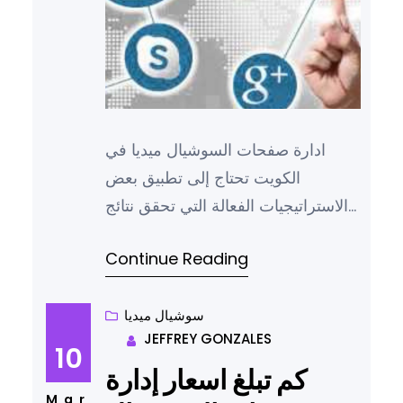
ادارة صفحات السوشيال ميديا في
الكويت تحتاج إلى تطبيق بعض
الاستراتيجيات الفعالة التي تحقق نتائج
إيجابية خلال فترة قصيرة من الوقت،
Continue Reading
خاصة وأن في الوقت الحالي أصبحت
وسائل التواصل الاجتماعي لا غنى عنها
كأداة من أدوات التسويق، مع تزايد
سوشيال ميديا
JEFFREY GONZALES
استخدام منصات مثل إنستجرام، تويتر،
10
وفيسبوك من قبل الأفراد والشركات
كم تبلغ اسعار إدارة
على حد سواء، وبالتالي أصبح من…
Mar