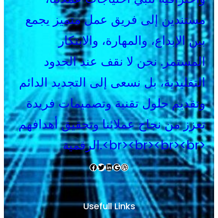
مستندين إلى فريق عمل متميز يجمع
بين الإبداع، والمهارة، والابتكار
المستمر. نحن لا نقف عند الحدود
التقليدية، بل نسعى إلى التجديد الدائم
وتقديم حلول تقنية وتصميمات فريدة
تعزز من نجاح عملائنا وتحقيق أهدافهم
الرقمية.<br><br><br><br>
Facebook
Twitter
LinkedIn
Google
Dribbble
Usefull Links