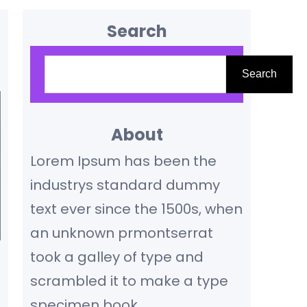
Search
S
Search
e
a
r
About
c
Lorem Ipsum has been the
h
industrys standard dummy
text ever since the 1500s, when
an unknown prmontserrat
took a galley of type and
scrambled it to make a type
specimen book.